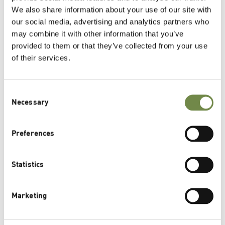
We also share information about your use of our site with
Ökologisches Produktportfolio
our social media, advertising and analytics partners who
may combine it with other information that you’ve
COSMOS-/NATRUE-Standard
provided to them or that they’ve collected from your use
of their services.
Natürlichkeit nach ISO 16128
RSPO
Consent
Necessary
Selection
Nachhaltige Rohstoffe
Preferences
Umweltverträgliche Produktion
Statistics
Marketing